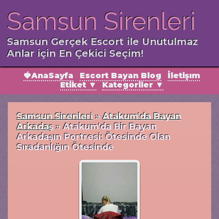
Samsun Sirenleri
Samsun Gerçek Escort ile Unutulmaz
Anlar için En Çekici Seçim!
🍓AnaSayfa
Escort Bayan Blog
İletişım
Etiket ▼
Kategoriler ▼
Samsun Sirenleri
»
Atakum'da Bayan
Arkadaş
»
Atakum'da Bir Bayan
Arkadaşın Portresi: Ötesinde Olan
Sıradanlığın Ötesinde